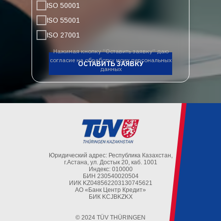
ISO 50001
ISO 55001
ISO 27001
Нажимая кнопку “Оставить заявку” даю
согласие на обработку моих персональных
ОСТАВИТЬ ЗАЯВКУ
данных
Юридический адрес: Республика Казахстан,
г.Астана, ул. Достык 20, каб. 1001
Индекс: 010000
БИН 230540020504
ИИК KZ048562203130745621
АО «Банк Центр Кредит»
БИК KCJBKZKX
© 2024 TÜV THÜRINGEN